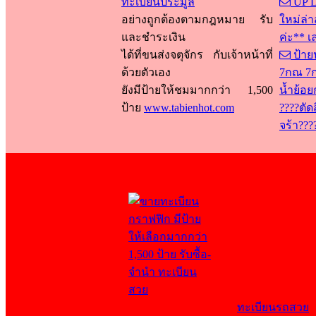
ทะเบียนประมูล
UP D
อย่างถูกต้องตามกฎหมาย รับ
ใหม่ล่า
และชำระเงิน
ค่ะ** 
ได้ที่ขนส่งจตุจักร กับเจ้าหน้าที่
ป้าย
ด้วยตัวเอง
7กณ 7กด
ยังมีป้ายให้ชมมากกว่า 1,500
น้ำย้อยก
ป้าย
www.tabienhot.com
????ตัด
จร้า???
ทะเบียนรถสวย