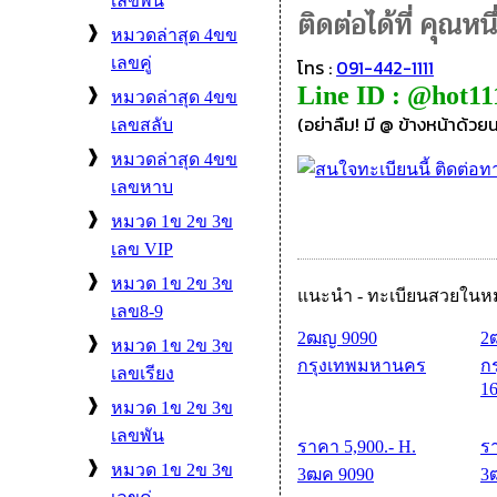
เลขพัน
ติดต่อได้ที่ คุณหนึ
❱
หมวดล่าสุด 4ขข
เลขคู่
โทร :
091-442-1111
Line ID : @hot11
❱
หมวดล่าสุด 4ขข
(อย่าลืม! มี @ ข้างหน้าด้วย
เลขสลับ
❱
หมวดล่าสุด 4ขข
เลขหาบ
❱
หมวด 1ข 2ข 3ข
เลข VIP
❱
หมวด 1ข 2ข 3ข
แนะนำ - ทะเบียนสวยใน
เลข8-9
2ฒญ 9090
2
❱
หมวด 1ข 2ข 3ข
กรุงเทพมหานคร
ก
เลขเรียง
1
❱
หมวด 1ข 2ข 3ข
เลขพัน
ราคา
5,900
.- H.
ร
❱
หมวด 1ข 2ข 3ข
3ฒค 9090
3