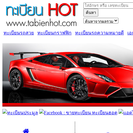
ค้นหา
ทะเบียนรถสวย
ทะเบียนกราฟฟิก
ทะเบียนรถความหมายดี
เอ