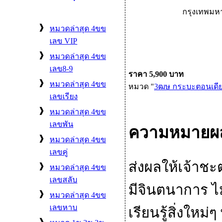
กรุงเทพม
❱
หมวดล่าสุด 4ขข
เลข VIP
❱
หมวดล่าสุด 4ขข
เลข8-9
ราคา 5,900 บาท
❱
หมวดล่าสุด 4ขข
หมวด "
3ฒษ กระบะตอนเดี
เลขเรียง
❱
หมวดล่าสุด 4ขข
เลขพัน
ความหมายผ
❱
หมวดล่าสุด 4ขข
เลขคู่
ส่งผลให้เจ้าชะ
❱
หมวดล่าสุด 4ขข
เลขสลับ
มีจินตนาการ ไม่
❱
หมวดล่าสุด 4ขข
เลขหาบ
เรียนรู้สิ่งใหม
❱