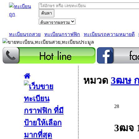
ค้นหา
ทะเบียนรถสวย
ทะเบียนกราฟฟิก
ทะเบียนรถความหมายดี
หมวด
3ฒษ ก
28
3ฒจ 