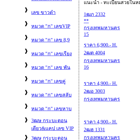
แนะนำ - ทะเบียนสวยใน
❱
เลข ขาวดำ
1ฒภ 2332
**
❱
หมวด "ก" เลขVIP
กรุงเทพมหานคร
15
❱
หมวด "ก" เลข 8,9
ราคา
6,900
.- H.
❱
2ฒต 4004
หมวด "ก" เลขเรียง
กรุงเทพมหานคร
❱
16
หมวด "ก" เลข พัน
❱
หมวด "ก" เลขคู่
ราคา
4,900
.- H.
2ฒอ 3003
❱
หมวด "ก" เลขสลับ
กรุงเทพมหานคร
❱
หมวด "ก" เลขหาบ
❱
3ฒษ กระบะตอน
ราคา
4,900
.- H.
เดียว&แคป เลข VIP
2ฒฮ 1331
❱
กรุงเทพมหานคร
3ฒษ กระบะตอน