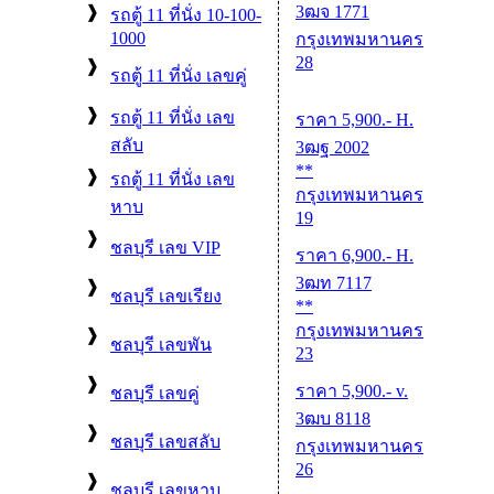
❱
3ฒจ 1771
รถตู้ 11 ที่นั่ง 10-100-
1000
กรุงเทพมหานคร
28
❱
รถตู้ 11 ที่นั่ง เลขคู่
❱
รถตู้ 11 ที่นั่ง เลข
ราคา
5,900
.- H.
สลับ
3ฒฐ 2002
**
❱
รถตู้ 11 ที่นั่ง เลข
กรุงเทพมหานคร
หาบ
19
❱
ชลบุรี เลข VIP
ราคา
6,900
.- H.
3ฒท 7117
❱
ชลบุรี เลขเรียง
**
กรุงเทพมหานคร
❱
ชลบุรี เลขพัน
23
❱
ราคา
5,900
.- v.
ชลบุรี เลขคู่
3ฒบ 8118
❱
ชลบุรี เลขสลับ
กรุงเทพมหานคร
26
❱
ชลบุรี เลขหาบ