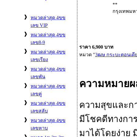
**
กรุงเทพม
❱
หมวดล่าสุด 4ขข
เลข VIP
❱
หมวดล่าสุด 4ขข
เลข8-9
ราคา 6,900 บาท
❱
หมวดล่าสุด 4ขข
หมวด "
3ฒษ กระบะตอนเดี
เลขเรียง
❱
หมวดล่าสุด 4ขข
เลขพัน
ความหมายผ
❱
หมวดล่าสุด 4ขข
เลขคู่
❱
ความสุขและการ
หมวดล่าสุด 4ขข
เลขสลับ
มีโชคดีทางการเ
❱
หมวดล่าสุด 4ขข
เลขหาบ
มาได้โดยง่าย มีเ
❱