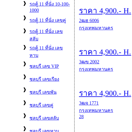
❱
รถตู้ 11 ที่นั่ง 10-100-
ราคา
4,900
.- H.
1000
❱
รถตู้ 11 ที่นั่ง เลขคู่
2ฒฮ 6006
กรุงเทพมหานคร
❱
รถตู้ 11 ที่นั่ง เลข
สลับ
❱
รถตู้ 11 ที่นั่ง เลข
ราคา
4,900
.- H.
หาบ
3ฒข 2002
❱
ชลบุรี เลข VIP
กรุงเทพมหานคร
❱
ชลบุรี เลขเรียง
❱
ราคา
4,900
.- H.
ชลบุรี เลขพัน
❱
3ฒจ 1771
ชลบุรี เลขคู่
กรุงเทพมหานคร
❱
28
ชลบุรี เลขสลับ
❱
ชลบุรี เลขหาบ