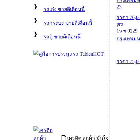
กรุงเทพม
❱
23
รถเก๋ง ขายดีเดือนนี้
ราคา
76,0
❱
รถกระบะ ขายดีเดือนนี้
pro
1นฆ 9229
❱
รถตู้ ขายดีเดือนนี้
กรุงเทพม
ราคา
75,0
เครดิต ลูกค้า มั่นใจ