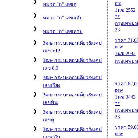
❱
pro
หมวด "ก" เลขคู่
1นฆ 2552
❱
**
หมวด "ก" เลขสลับ
กรุงเทพม
❱
23
หมวด "ก" เลขหาบ
ราคา
71,0
❱
3ฒษ กระบะตอนเดียว&แคป
new
เลข VIP
1นฆ 2992
❱
3ฒษ กระบะตอนเดียว&แคป
กรุงเทพม
เลข 8,9
❱
3ฒษ กระบะตอนเดียว&แคป
ราคา
62,0
เลขเรียง
new
❱
3ฒษ กระบะตอนเดียว&แคป
1นฆ 3443
เลขพัน
**
กรุงเทพม
❱
3ฒษ กระบะตอนเดียว&แคป
23
เลขคู่
ราคา
59,0
❱
3ฒษ กระบะตอนเดียว&แคป
new
เลขสลับ