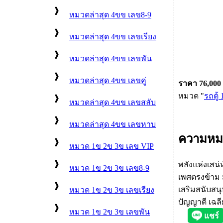
❱
หมวดล่าสุด 4ขข เลข8-9
❱
หมวดล่าสุด 4ขข เลขเรียง
❱
หมวดล่าสุด 4ขข เลขพัน
❱
หมวดล่าสุด 4ขข เลขคู่
ราคา 76,000
หมวด "
รถตู้ 
❱
หมวดล่าสุด 4ขข เลขสลับ
❱
หมวดล่าสุด 4ขข เลขหาบ
ความหม
❱
หมวด 1ข 2ข 3ข เลข VIP
❱
พลังแห่งเสน่ห
หมวด 1ข 2ข 3ข เลข8-9
เพศตรงข้าม ม
❱
เสริมสนับสน
หมวด 1ข 2ข 3ข เลขเรียง
ปัญญาดี เฉล
❱
หมวด 1ข 2ข 3ข เลขพัน