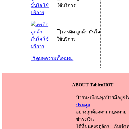
ใช้บริการ
เครดิต ลูกค้า มั่นใจ
ใช้บริการ
ดูบทความทั้งหมด..
ABOUT TabienHOT
ป้ายทะเบียนทุกป้ายมีอยู่
ประมูล
อย่างถูกต้องตามกฎหม
ชำระเงิน
ได้ที่ขนส่งจตุจักร กับเจ้าห