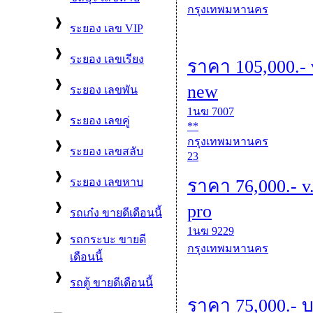
กรุงเทพมหานคร
❱
ระยอง เลข VIP
❱
ระยอง เลขเรียง
ราคา
105,000
.- 
❱
new
ระยอง เลขพัน
1นฆ 7007
❱
ระยอง เลขคู่
**
กรุงเทพมหานคร
❱
ระยอง เลขสลับ
23
❱
ราคา
76,000
.- v
ระยอง เลขหาบ
❱
pro
รถเก๋ง ขายดีเดือนนี้
1นฆ 9229
❱
รถกระบะ ขายดี
กรุงเทพมหานคร
เดือนนี้
❱
รถตู้ ขายดีเดือนนี้
ราคา
75,000
.- บ