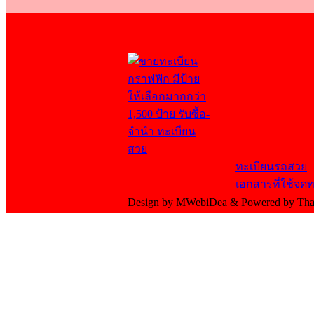
ทะเบียนรถสวย
เอกสารที่ใช้จด
Design by MWebiDea & Powered by Th