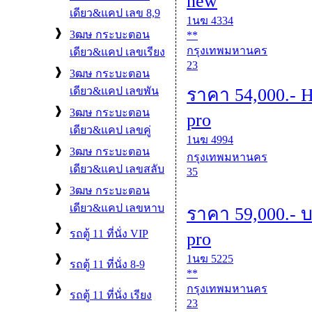
new
เดียว&แคป เลข 8,9
1นฆ 4334
❱
3ฒษ กระบะตอน
**
กรุงเทพมหานคร
เดียว&แคป เลขเรียง
23
❱
3ฒษ กระบะตอน
ราคา
54,000
.- 
เดียว&แคป เลขพัน
❱
3ฒษ กระบะตอน
pro
เดียว&แคป เลขคู่
1นฆ 4994
❱
3ฒษ กระบะตอน
กรุงเทพมหานคร
เดียว&แคป เลขสลับ
35
❱
3ฒษ กระบะตอน
เดียว&แคป เลขหาบ
ราคา
59,000
.- บ
❱
รถตู้ 11 ที่นั่ง VIP
pro
❱
1นฆ 5225
รถตู้ 11 ที่นั่ง 8-9
**
❱
กรุงเทพมหานคร
รถตู้ 11 ที่นั่ง เรียง
23