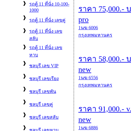
❱
รถตู้ 11 ที่นั่ง 10-100-
ราคา
75,000
.- บ
1000
❱
pro
รถตู้ 11 ที่นั่ง เลขคู่
1นฆ 6006
❱
รถตู้ 11 ที่นั่ง เลข
กรุงเทพมหานคร
สลับ
❱
รถตู้ 11 ที่นั่ง เลข
หาบ
ราคา
58,000
.- บ
❱
ชลบุรี เลข VIP
new
❱
1นฆ 6556
ชลบุรี เลขเรียง
กรุงเทพมหานคร
❱
ชลบุรี เลขพัน
❱
ชลบุรี เลขคู่
ราคา
91,000
.- v
❱
ชลบุรี เลขสลับ
new
❱
1นฆ 6886
ชลบุรี เลขหาบ