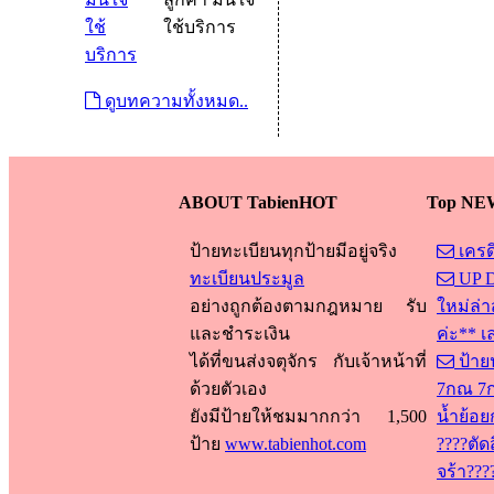
ใช้บริการ
ดูบทความทั้งหมด..
ABOUT TabienHOT
Top NE
ป้ายทะเบียนทุกป้ายมีอยู่จริง
เครดิ
ทะเบียนประมูล
UP D
อย่างถูกต้องตามกฎหมาย รับ
ใหม่ล่า
และชำระเงิน
ค่ะ** 
ได้ที่ขนส่งจตุจักร กับเจ้าหน้าที่
ป้าย
ด้วยตัวเอง
7กณ 7กด
ยังมีป้ายให้ชมมากกว่า 1,500
น้ำย้อยก
ป้าย
www.tabienhot.com
????ตัด
จร้า???