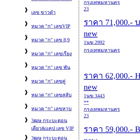
กรุงเทพมหานคร
23
❱
เลข ขาวดำ
ราคา
71,000
.- บ
❱
หมวด "ก" เลขVIP
new
❱
หมวด "ก" เลข 8,9
1นฆ 2992
กรุงเทพมหานคร
❱
หมวด "ก" เลขเรียง
❱
หมวด "ก" เลข พัน
ราคา
62,000
.- 
❱
หมวด "ก" เลขคู่
new
❱
หมวด "ก" เลขสลับ
1นฆ 3443
**
❱
หมวด "ก" เลขหาบ
กรุงเทพมหานคร
23
❱
3ฒษ กระบะตอน
ราคา
59,000
.- B
เดียว&แคป เลข VIP
❱
3ฒษ กระบะตอน