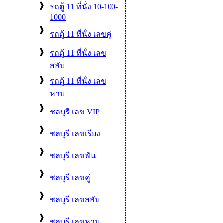
❱
รถตู้ 11 ที่นั่ง 10-100-
1000
❱
รถตู้ 11 ที่นั่ง เลขคู่
❱
รถตู้ 11 ที่นั่ง เลข
สลับ
❱
รถตู้ 11 ที่นั่ง เลข
หาบ
❱
ชลบุรี เลข VIP
❱
ชลบุรี เลขเรียง
❱
ชลบุรี เลขพัน
❱
ชลบุรี เลขคู่
❱
ชลบุรี เลขสลับ
❱
ชลบุรี เลขหาบ