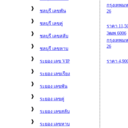
กรุงเทพม
❱
ชลบุรี เลขพัน
26
❱
ชลบุรี เลขคู่
ราคา
11,5
3ฒพ 6006
❱
ชลบุรี เลขสลับ
กรุงเทพม
❱
26
ชลบุรี เลขหาบ
❱
ระยอง เลข VIP
ราคา
4,90
❱
ระยอง เลขเรียง
❱
ระยอง เลขพัน
❱
ระยอง เลขคู่
❱
ระยอง เลขสลับ
❱
ระยอง เลขหาบ