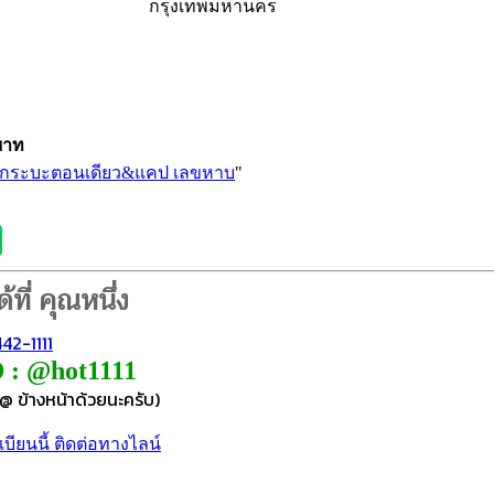
กรุงเทพมหานคร
บาท
กระบะตอนเดียว&แคป เลขหาบ
"
้ที่ คุณหนึ่ง
42-1111
D : @hot1111
ี @ ข้างหน้าด้วยนะครับ)