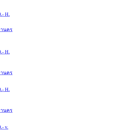
0
.- H.
หานคร
0
.- H.
หานคร
0
.- H.
หานคร
0
.- v.