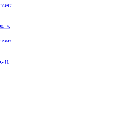
หานคร
00
.- v.
หานคร
0
.- H.