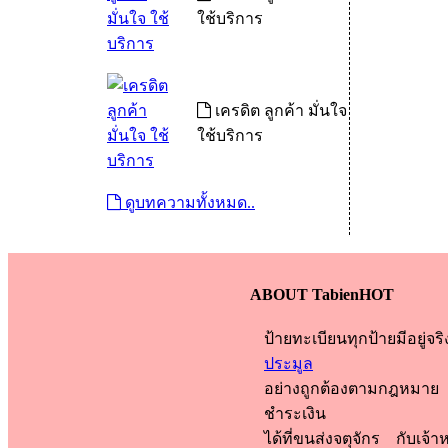
ใช้บริการ
เครดิต ลูกค้า มั่นใจ
ใช้บริการ
ดูบทความทั้งหมด..
ABOUT TabienHOT
ป้ายทะเบียนทุกป้ายมีอยู่
ประมูล
อย่างถูกต้องตามกฎหม
ชำระเงิน
ได้ที่ขนส่งจตุจักร กับเจ้าห