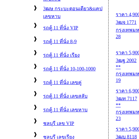
❱
3ฒษ กระบะตอนเดียว&แคป
ราคา
4,90
เลขหาบ
3ฒจ 1771
❱
รถตู้ 11 ที่นั่ง VIP
กรุงเทพม
28
❱
รถตู้ 11 ที่นั่ง 8-9
❱
ราคา
5,90
รถตู้ 11 ที่นั่ง เรียง
3ฒฐ 2002
❱
**
รถตู้ 11 ที่นั่ง 10-100-1000
กรุงเทพม
❱
19
รถตู้ 11 ที่นั่ง เลขคู่
ราคา
6,90
❱
รถตู้ 11 ที่นั่ง เลขสลับ
3ฒท 7117
**
❱
รถตู้ 11 ที่นั่ง เลขหาบ
กรุงเทพม
23
❱
ชลบุรี เลข VIP
ราคา
5,90
❱
3ฒบ 8118
ชลบุรี เลขเรียง