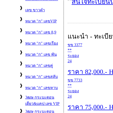
❱
เลข ขาวดำ
❱
หมวด "ก" เลขVIP
❱
หมวด "ก" เลข 8,9
แนะนำ - ทะเบ
❱
หมวด "ก" เลขเรียง
ขข 3377
**
❱
หมวด "ก" เลข พัน
ระยอง
24
❱
หมวด "ก" เลขคู่
ราคา
82,000
.- 
❱
หมวด "ก" เลขสลับ
ขข 7733
❱
**
หมวด "ก" เลขหาบ
ระยอง
24
❱
3ฒษ กระบะตอน
เดียว&แคป เลข VIP
ราคา
75,000
.- 
❱
3ฒษ กระบะตอน