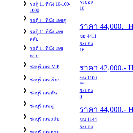
ระยอง
❱
รถตู้ 11 ที่นั่ง 10-100-
16
1000
❱
รถตู้ 11 ที่นั่ง เลขคู่
ราคา
44,000
.- 
❱
รถตู้ 11 ที่นั่ง เลข
ขธ 4411
สลับ
ระยอง
❱
รถตู้ 11 ที่นั่ง เลข
16
หาบ
❱
ราคา
42,000
.- 
ชลบุรี เลข VIP
❱
ขน 1100
ชลบุรี เลขเรียง
**
❱
ระยอง
ชลบุรี เลขพัน
9
❱
ชลบุรี เลขคู่
ราคา
44,000
.- 
❱
ชลบุรี เลขสลับ
ขน 1144
ระยอง
❱
ชลบุรี เลขหาบ