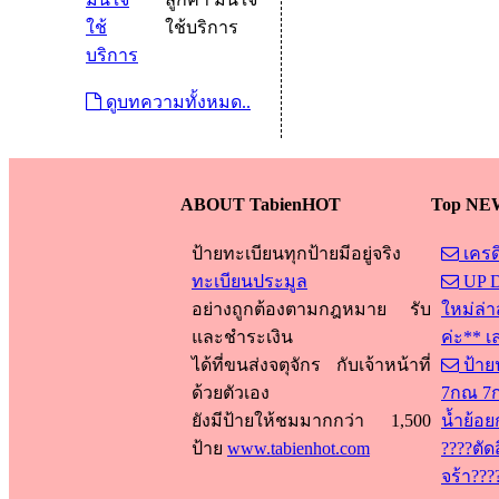
ใช้บริการ
ดูบทความทั้งหมด..
ABOUT TabienHOT
Top NE
ป้ายทะเบียนทุกป้ายมีอยู่จริง
เครดิ
ทะเบียนประมูล
UP D
อย่างถูกต้องตามกฎหมาย รับ
ใหม่ล่า
และชำระเงิน
ค่ะ** 
ได้ที่ขนส่งจตุจักร กับเจ้าหน้าที่
ป้าย
ด้วยตัวเอง
7กณ 7กด
ยังมีป้ายให้ชมมากกว่า 1,500
น้ำย้อยก
ป้าย
www.tabienhot.com
????ตัด
จร้า???