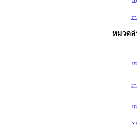
ก
ร
หมวดล่
ก
ร
ก
ร