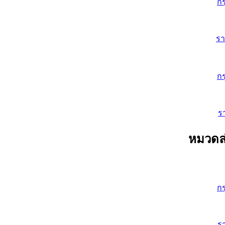
ก
ร
ก
ร
หมวดล่
ก
ร