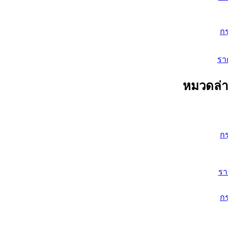
ก
รา
หมวดล่า
ก
ร
ก