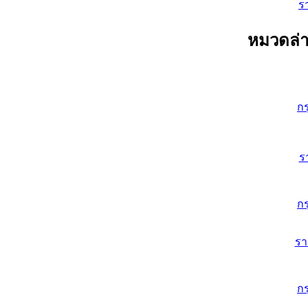
ร
หมวดล่า
ก
ร
ก
ร
ก