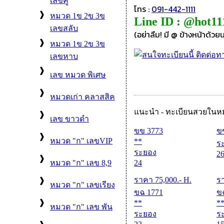
เลขคู่
โทร :
091-442-1111
❱
หมวด 1ข 2ข 3ข
Line ID : @hot11
เลขสลับ
(อย่าลืม! มี @ ข้างหน้าด้วย
❱
หมวด 1ข 2ข 3ข
เลขหาบ
❱
เลข หมวด พิเศษ
❱
หมวดเก่า คลาสสิค
แนะนำ - ทะเบียนสวยใน
❱
เลข ขาวดำ
ขข 3773
ข
❱
หมวด "ก" เลขVIP
**
ร
ระยอง
2
❱
หมวด "ก" เลข 8,9
24
ราคา
75,000
.- H.
ร
❱
หมวด "ก" เลขเรียง
ขฉ 1771
ข
❱
**
*
หมวด "ก" เลข พัน
ระยอง
ร