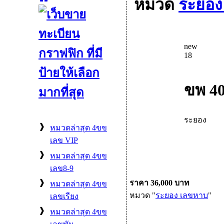
หมวด
ระยอง
new
18
ขพ 4
ระยอง
❱
หมวดล่าสุด 4ขข
เลข VIP
❱
หมวดล่าสุด 4ขข
เลข8-9
❱
ราคา 36,000 บาท
หมวดล่าสุด 4ขข
หมวด "
ระยอง เลขหาบ
"
เลขเรียง
❱
หมวดล่าสุด 4ขข