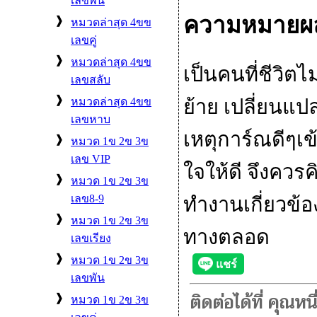
เลขพัน
ความหมายผ
❱
หมวดล่าสุด 4ขข
เลขคู่
❱
หมวดล่าสุด 4ขข
เป็นคนที่ชีวิ
เลขสลับ
❱
ย้าย เปลี่ยนแปล
หมวดล่าสุด 4ขข
เลขหาบ
เหตุการ์ณดีๆเ
❱
หมวด 1ข 2ข 3ข
เลข VIP
ใจให้ดี จึงคว
❱
หมวด 1ข 2ข 3ข
เลข8-9
ทำงานเกี่ยวข้อ
❱
หมวด 1ข 2ข 3ข
ทางตลอด
เลขเรียง
❱
หมวด 1ข 2ข 3ข
เลขพัน
ติดต่อได้ที่ คุณหนึ
❱
หมวด 1ข 2ข 3ข