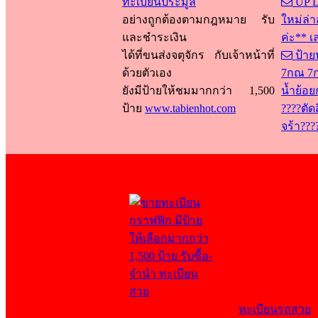
ทะเบียนประมูล
UP D
อย่างถูกต้องตามกฎหมาย รับ
ใหม่ล่า
และชำระเงิน
ค่ะ** 
ได้ที่ขนส่งจตุจักร กับเจ้าหน้าที่
ป้าย
ด้วยตัวเอง
7กณ 7กด
ยังมีป้ายให้ชมมากกว่า 1,500
น้ำย้อยก
ป้าย
www.tabienhot.com
????ตัด
จร้า???
ทะเบียนรถสวย