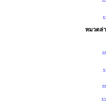
ร
หมวดล่า
ก
ร
ก
ร