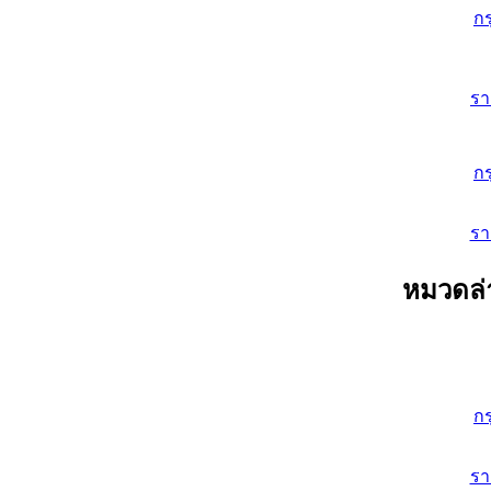
ก
ร
ก
ร
หมวดล่
ก
ร