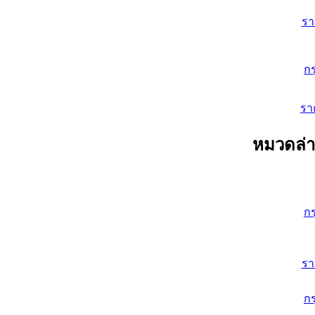
ร
ก
รา
หมวดล่า
ก
ร
ก