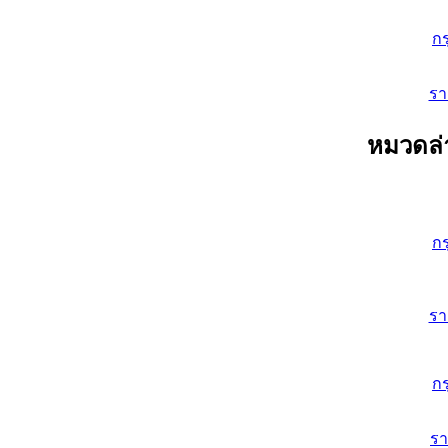
ก
ร
หมวดล่
ก
ร
ก
ร