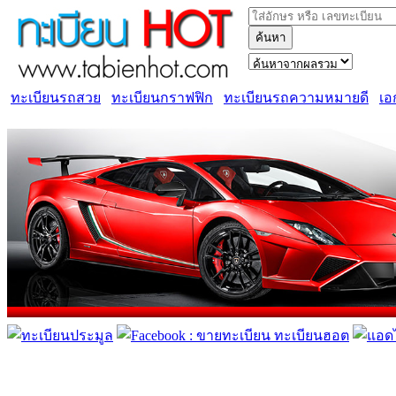
ค้นหา
ทะเบียนรถสวย
ทะเบียนกราฟฟิก
ทะเบียนรถความหมายดี
เอ