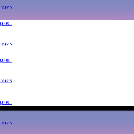
หานคร
0,009
.-
หานคร
0,008
.-
หานคร
0,009
.-
หานคร