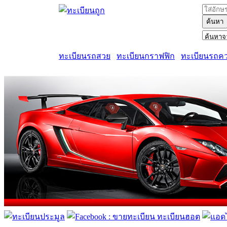
ค้นหา
ทะเบียนรถสวย
ทะเบียนกราฟฟิก
ทะเบียนรถค