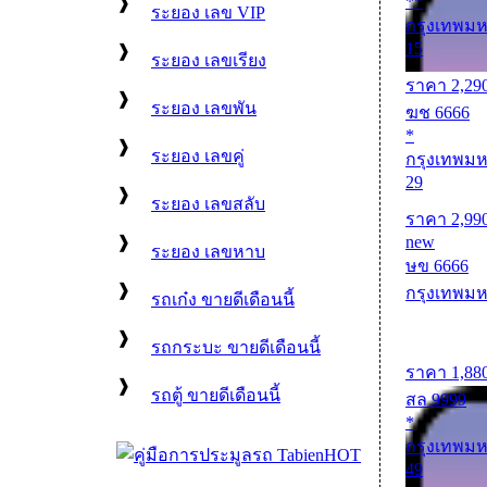
**
❱
ระยอง เลข VIP
กรุงเทพม
15
❱
ระยอง เลขเรียง
ราคา
2,29
❱
ระยอง เลขพัน
ฆช 6666
*
❱
ระยอง เลขคู่
กรุงเทพม
29
❱
ระยอง เลขสลับ
ราคา
2,99
❱
new
ระยอง เลขหาบ
ษข 6666
❱
กรุงเทพม
รถเก๋ง ขายดีเดือนนี้
❱
รถกระบะ ขายดีเดือนนี้
ราคา
1,88
❱
รถตู้ ขายดีเดือนนี้
สล 9999
*
กรุงเทพม
49