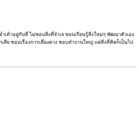
าอยู่กับที่ ไม่ชอบสิ่งที่จำเจ ชอบเรียนรู้สิ่งใหม่ๆ พัฒนาตัวเอง
สีย ชอบเรื่องการเสี่ยงดวง ชอบทำงานใหญ่ เเต่สิ่งที่คิดก็เป็นไป