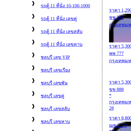
❱
รถตู้ 11 ที่นั่ง 10-100-1000
ราคา
1,29
❱
ชช 333
รถตู้ 11 ที่นั่ง เลขคู่
กรุงเทพม
❱
รถตู้ 11 ที่นั่ง เลขสลับ
❱
รถตู้ 11 ที่นั่ง เลขหาบ
ราคา
5,30
พพ 777
❱
ชลบุรี เลข VIP
กรุงเทพม
❱
ชลบุรี เลขเรียง
❱
ราคา
5,30
ชลบุรี เลขพัน
ขข 888
❱
*
ชลบุรี เลขคู่
กรุงเทพม
❱
28
ชลบุรี เลขสลับ
ราคา
8,80
❱
ชลบุรี เลขหาบ
ฌข 2222