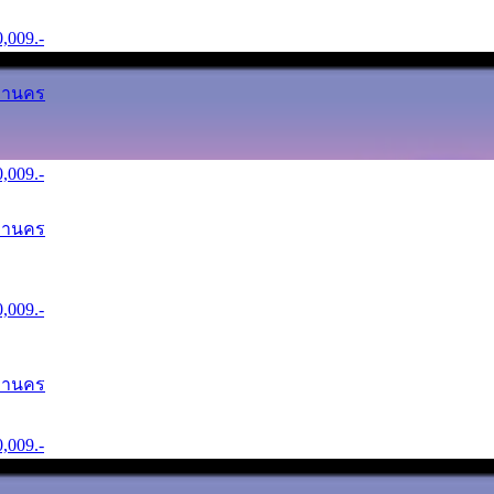
0,009
.-
หานคร
0,009
.-
หานคร
0,009
.-
หานคร
0,009
.-