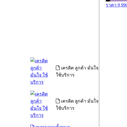
ราคา
9,99
เครดิต ลูกค้า มั่นใจ
ใช้บริการ
เครดิต ลูกค้า มั่นใจ
ใช้บริการ