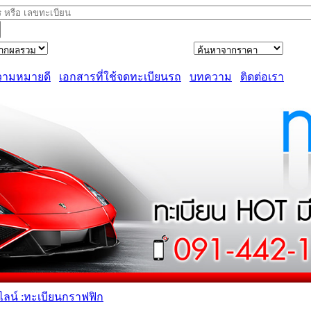
วามหมายดี
เอกสารที่ใช้จดทะเบียนรถ
บทความ
ติดต่อเรา