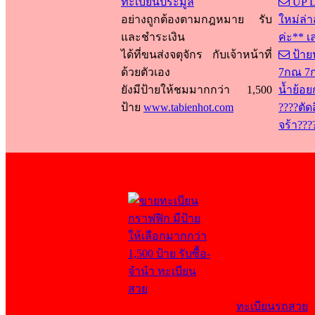
ทะเบียนประมูล
UP D
อย่างถูกต้องตามกฎหมาย รับ
ใหม่ล่า
และชำระเงิน
ค่ะ** 
ได้ที่ขนส่งจตุจักร กับเจ้าหน้าที่
ป้าย
ด้วยตัวเอง
7กณ 7กด
ยังมีป้ายให้ชมมากกว่า 1,500
น้ำย้อยก
ป้าย
www.tabienhot.com
????ตัด
จร้า???
ทะเบียนรถสวย