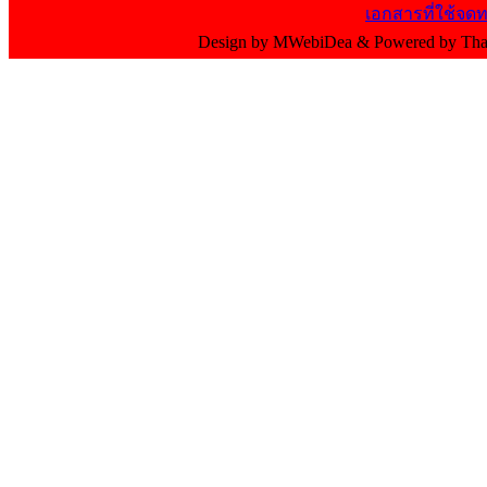
เอกสารที่ใช้จด
Design by MWebiDea & Powered by Th