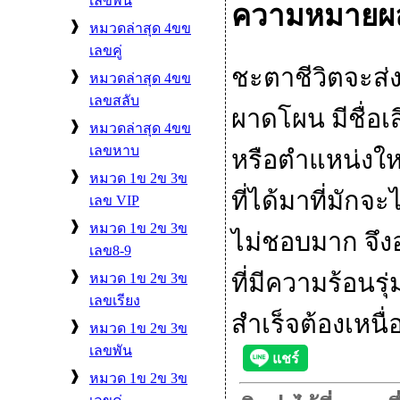
เลขพัน
ความหมายผ
❱
หมวดล่าสุด 4ขข
เลขคู่
ชะตาชีวิตจะส่ง
❱
หมวดล่าสุด 4ขข
เลขสลับ
ผาดโผน มีชื่อ
❱
หมวดล่าสุด 4ขข
เลขหาบ
หรือตำแหน่งให
❱
หมวด 1ข 2ข 3ข
ที่ได้มาที่มัก
เลข VIP
❱
หมวด 1ข 2ข 3ข
ไม่ชอบมาก จึงอ
เลข8-9
❱
ที่มีความร้อน
หมวด 1ข 2ข 3ข
เลขเรียง
สำเร็จต้องเหนื
❱
หมวด 1ข 2ข 3ข
เลขพัน
❱
หมวด 1ข 2ข 3ข