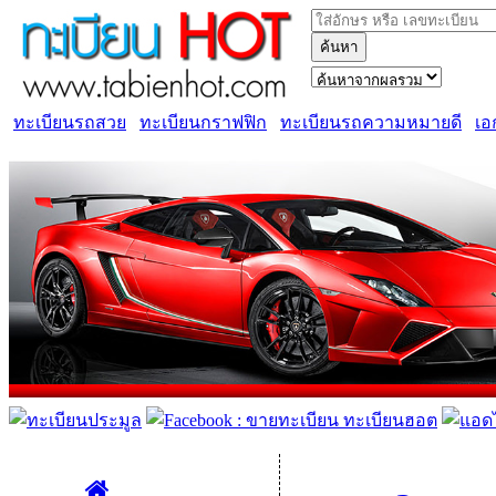
ค้นหา
ทะเบียนรถสวย
ทะเบียนกราฟฟิก
ทะเบียนรถความหมายดี
เอ