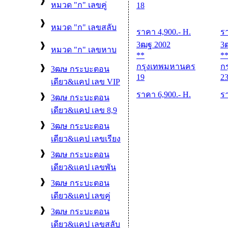
❱
หมวด "ก" เลขคู่
18
❱
หมวด "ก" เลขสลับ
ราคา
4,900
.- H.
ร
3ฒฐ 2002
3
❱
หมวด "ก" เลขหาบ
**
*
กรุงเทพมหานคร
ก
❱
3ฒษ กระบะตอน
19
2
เดียว&แคป เลข VIP
ราคา
6,900
.- H.
ร
❱
3ฒษ กระบะตอน
เดียว&แคป เลข 8,9
❱
3ฒษ กระบะตอน
เดียว&แคป เลขเรียง
❱
3ฒษ กระบะตอน
เดียว&แคป เลขพัน
❱
3ฒษ กระบะตอน
เดียว&แคป เลขคู่
❱
3ฒษ กระบะตอน
เดียว&แคป เลขสลับ