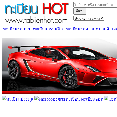
ค้นหา
ทะเบียนรถสวย
ทะเบียนกราฟฟิก
ทะเบียนรถความหมายดี
เอ