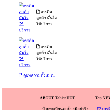
เครดิต
ลูกค้า มั่นใจ
ใช้บริการ
เครดิต
ลูกค้า มั่นใจ
ใช้บริการ
ดูบทความทั้งหมด..
ABOUT TabienHOT
Top NE
ป้ายทะเบียนทุกป้ายมีอยู่จริง
เครดิ