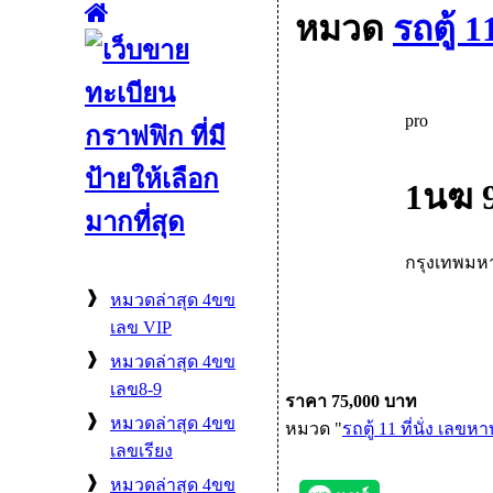
หมวด
รถตู้ 1
pro
1นฆ 
กรุงเทพม
❱
หมวดล่าสุด 4ขข
เลข VIP
❱
หมวดล่าสุด 4ขข
เลข8-9
ราคา 75,000 บาท
❱
หมวดล่าสุด 4ขข
หมวด "
รถตู้ 11 ที่นั่ง เลขหา
เลขเรียง
❱
หมวดล่าสุด 4ขข