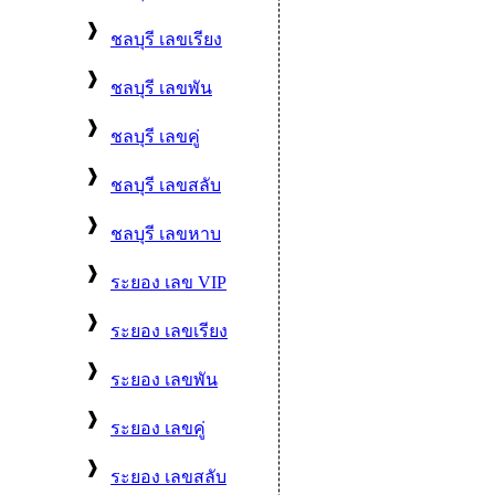
❱
ชลบุรี เลขเรียง
❱
ชลบุรี เลขพัน
❱
ชลบุรี เลขคู่
❱
ชลบุรี เลขสลับ
❱
ชลบุรี เลขหาบ
❱
ระยอง เลข VIP
❱
ระยอง เลขเรียง
❱
ระยอง เลขพัน
❱
ระยอง เลขคู่
❱
ระยอง เลขสลับ