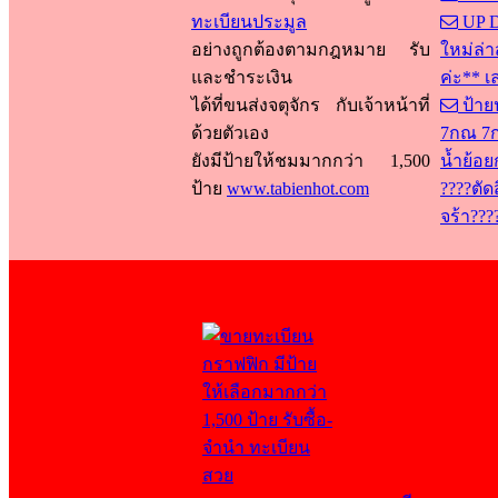
ทะเบียนประมูล
UP D
อย่างถูกต้องตามกฎหมาย รับ
ใหม่ล่า
และชำระเงิน
ค่ะ** 
ได้ที่ขนส่งจตุจักร กับเจ้าหน้าที่
ป้าย
ด้วยตัวเอง
7กณ 7กด
ยังมีป้ายให้ชมมากกว่า 1,500
น้ำย้อยก
ป้าย
www.tabienhot.com
????ตัด
จร้า???