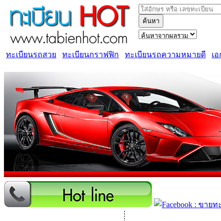
ค้นหา
ทะเบียนรถสวย
ทะเบียนกราฟฟิก
ทะเบียนรถความหมายดี
เอ