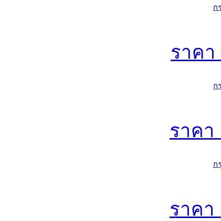
ก
ราคา
ก
ราคา
ก
ราคา