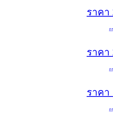
ราคา
ก
ราคา
ก
ราคา
ก