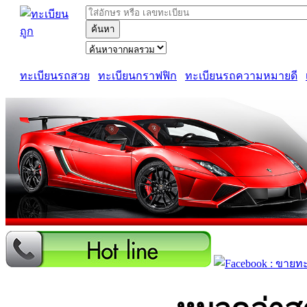
ค้นหา
ทะเบียนรถสวย
ทะเบียนกราฟฟิก
ทะเบียนรถความหมายดี