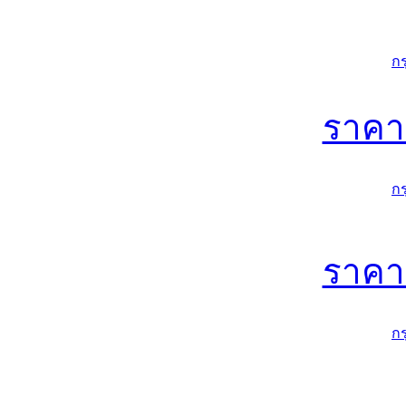
ก
ราค
ก
ราค
ก