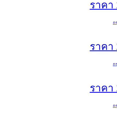
ราคา
ก
ราคา
ก
ราคา
ก