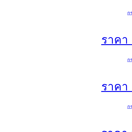
ก
ราคา
ก
ราคา
ก