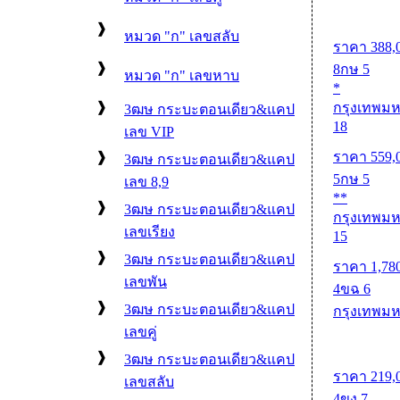
❱
หมวด "ก" เลขสลับ
ราคา
388,
❱
8กษ 5
หมวด "ก" เลขหาบ
*
❱
กรุงเทพม
3ฒษ กระบะตอนเดียว&แคป
18
เลข VIP
❱
ราคา
559,
3ฒษ กระบะตอนเดียว&แคป
5กษ 5
เลข 8,9
**
❱
3ฒษ กระบะตอนเดียว&แคป
กรุงเทพม
เลขเรียง
15
❱
3ฒษ กระบะตอนเดียว&แคป
ราคา
1,78
เลขพัน
4ขฉ 6
❱
3ฒษ กระบะตอนเดียว&แคป
กรุงเทพม
เลขคู่
❱
3ฒษ กระบะตอนเดียว&แคป
ราคา
219,
เลขสลับ
4ขง 7