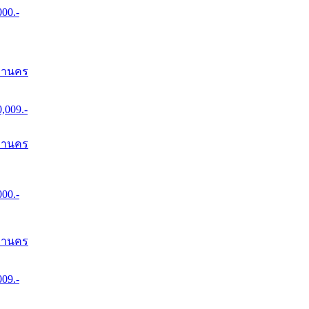
000
.-
หานคร
0,009
.-
หานคร
000
.-
หานคร
009
.-