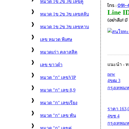
หมวด 1ข 2ข 3ข เลขคู่
โทร :
091-4
Line I
❱
หมวด 1ข 2ข 3ข เลขสลับ
(อย่าลืม! ม
❱
หมวด 1ข 2ข 3ข เลขหาบ
❱
เลข หมวด พิเศษ
❱
หมวดเก่า คลาสสิค
❱
แนะนำ - 
เลข ขาวดำ
new
❱
หมวด "ก" เลขVIP
4ขฒ 3
❱
กรุงเทพม
หมวด "ก" เลข 8,9
❱
หมวด "ก" เลขเรียง
ราคา
163,
❱
หมวด "ก" เลข พัน
4ขช 4
กรุงเทพม
❱
หมวด "ก" เลขคู่