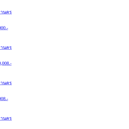
หานคร
000
.-
หานคร
0,008
.-
หานคร
008
.-
หานคร