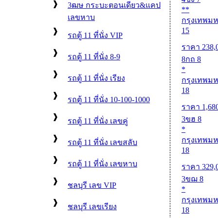
❱
3ฒษ กระบะตอนเดียว&แคป
**
เลขหาบ
กรุงเทพม
15
❱
รถตู้ 11 ที่นั่ง VIP
ราคา
238,
❱
รถตู้ 11 ที่นั่ง 8-9
8กถ 8
*
❱
รถตู้ 11 ที่นั่ง เรียง
กรุงเทพม
18
❱
รถตู้ 11 ที่นั่ง 10-100-1000
ราคา
1,68
❱
3ขฮ 8
รถตู้ 11 ที่นั่ง เลขคู่
*
❱
กรุงเทพม
รถตู้ 11 ที่นั่ง เลขสลับ
18
❱
รถตู้ 11 ที่นั่ง เลขหาบ
ราคา
329,
3ขฌ 8
❱
ชลบุรี เลข VIP
*
กรุงเทพม
❱
ชลบุรี เลขเรียง
18