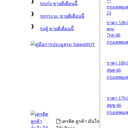
**
❱
รถเก๋ง ขายดีเดือนนี้
กรุงเทพม
23
❱
รถกระบะ ขายดีเดือนนี้
ราคา
538,
❱
รถตู้ ขายดีเดือนนี้
new
7กถ 66
กรุงเทพม
ราคา
189,
4ขค 66
กรุงเทพม
ราคา
179,
4ขฆ 66
กรุงเทพม
เครดิต ลูกค้า มั่นใจ