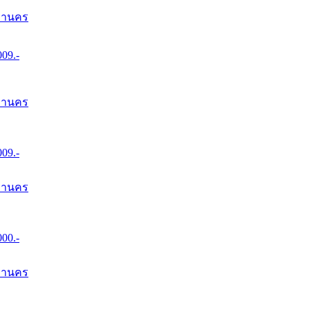
หานคร
009
.-
หานคร
009
.-
หานคร
000
.-
หานคร