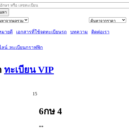
้นหา
หมายดี
เอกสารที่ใช้จดทะเบียนรถ
บทความ
ติดต่อเรา
ด
ทะเบียน VIP
15
6กษ 4
**