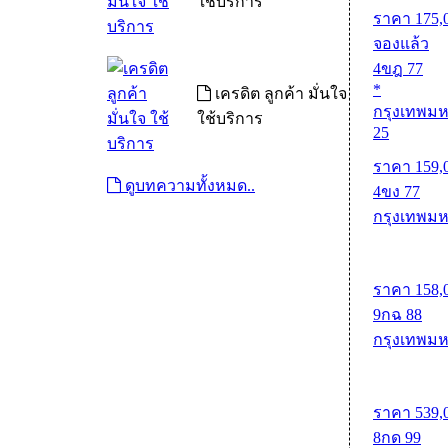
ใช้บริการ
ราคา
175,
จองแล้ว
4ขฎ 77
*
เครดิต ลูกค้า มั่นใจ
กรุงเทพม
ใช้บริการ
25
ราคา
159,
ดูบทความทั้งหมด..
4ขง 77
กรุงเทพม
ราคา
158,
9กฉ 88
กรุงเทพม
ราคา
539,
8กด 99