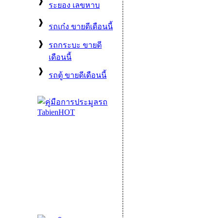
❱
ระยอง เลขหาบ
❱
รถเก๋ง ขายดีเดือนนี้
❱
รถกระบะ ขายดี
เดือนนี้
❱
รถตู้ ขายดีเดือนนี้