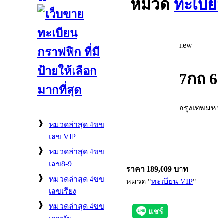
หมวด
ทะเบี
new
7กถ 6
กรุงเทพม
❱
หมวดล่าสุด 4ขข
เลข VIP
❱
หมวดล่าสุด 4ขข
เลข8-9
ราคา 189,009 บาท
❱
หมวดล่าสุด 4ขข
หมวด "
ทะเบียน VIP
"
เลขเรียง
❱
หมวดล่าสุด 4ขข