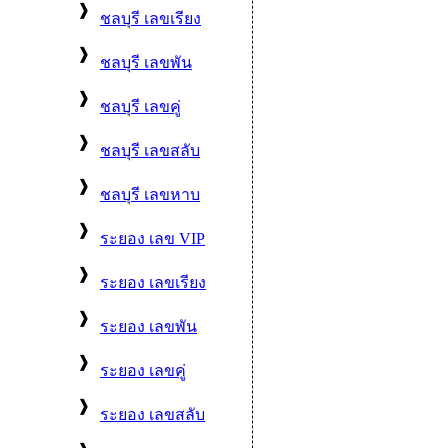
❱
ชลบุรี เลขเรียง
❱
ชลบุรี เลขพัน
❱
ชลบุรี เลขคู่
❱
ชลบุรี เลขสลับ
❱
ชลบุรี เลขหาบ
❱
ระยอง เลข VIP
❱
ระยอง เลขเรียง
❱
ระยอง เลขพัน
❱
ระยอง เลขคู่
❱
ระยอง เลขสลับ