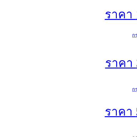
ราคา
ก
ราคา
ก
ราคา