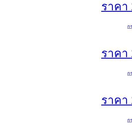
ราคา
ก
ราคา
ก
ราคา
ก