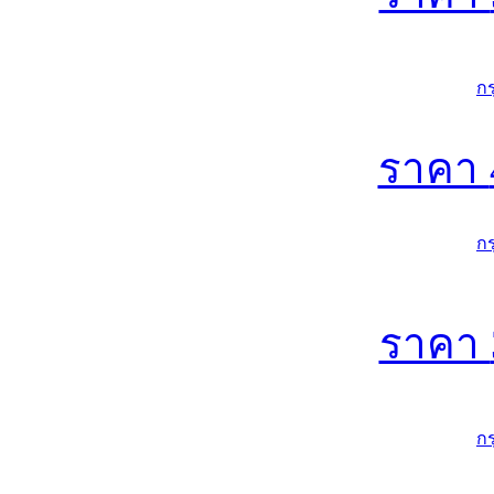
ก
ราคา
ก
ราคา
ก