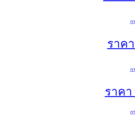
ก
ราค
ก
ราค
ก