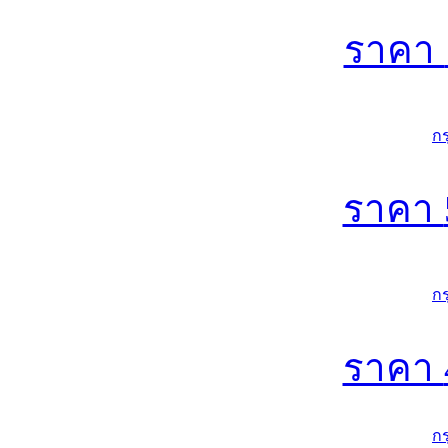
ราคา
ก
ราคา
ก
ราคา
ก