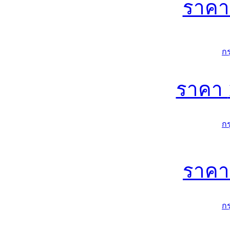
ราค
ก
ราคา
ก
ราค
ก