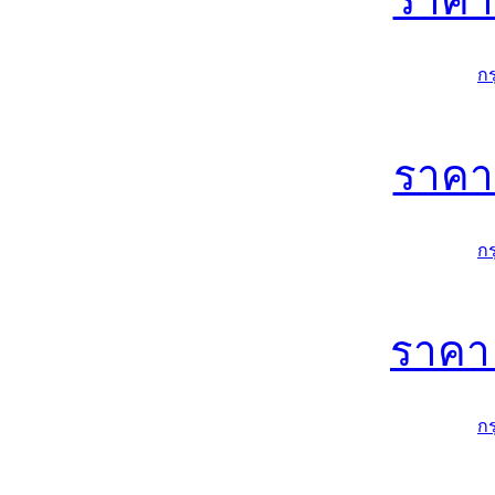
ราค
ก
ราค
ก
ราค
ก