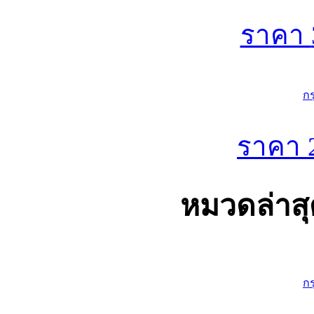
ราคา
ก
ราคา
หมวดล่าสุ
ก