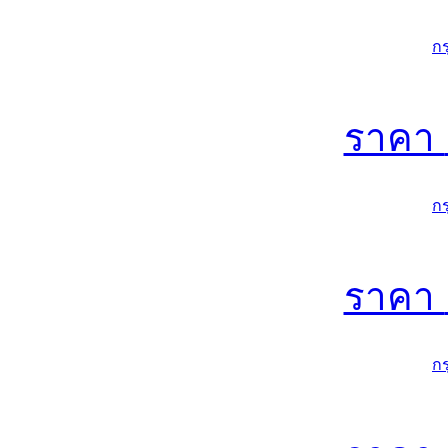
ก
ราคา
ก
ราคา
ก