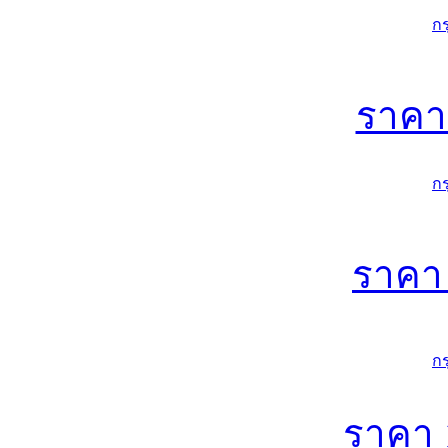
ก
ราค
ก
ราค
ก
ราคา