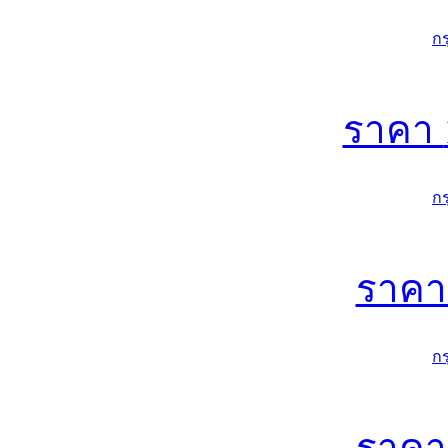
ก
ราคา
ก
ราค
ก