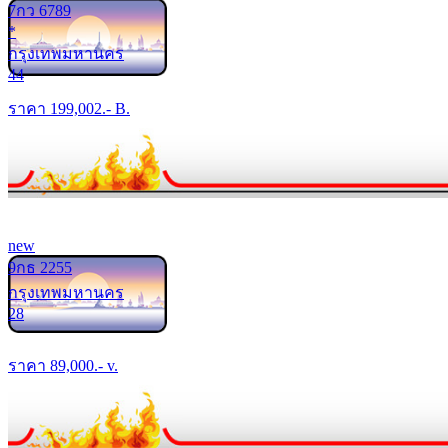
7กว 6789
*
กรุงเทพมหานคร
44
ราคา
199,002
.- B.
new
9กธ 2255
กรุงเทพมหานคร
28
ราคา
89,000
.- v.